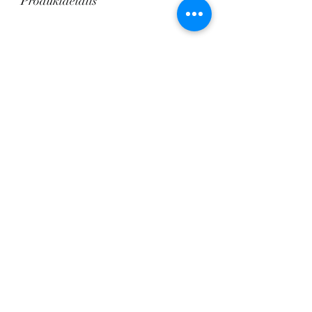
Produktdetails
1 x Kuttermesser Schleifen
ungehärteter Edelstahl
Über
mich
Der Fleischermeister aus
Leidenschaft